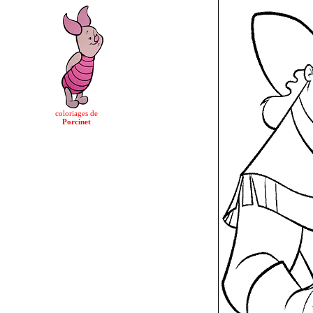
coloriages de
Porcinet