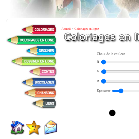
Accueil
>
Coloriages en ligne
Choix de la couleur
R
V
B
Epaisseur