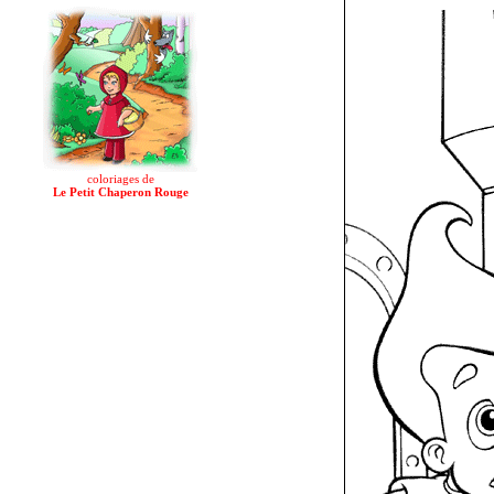
coloriages de
Le Petit Chaperon Rouge