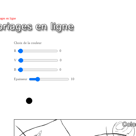
ages en ligne
Choix de la couleur
R
0
V
0
B
0
Epaisseur
10