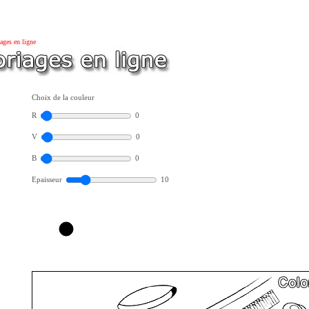
ages en ligne
Choix de la couleur
R
0
V
0
B
0
Epaisseur
10