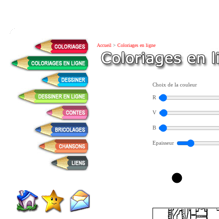
Accueil
>
Coloriages en ligne
Choix de la couleur
R
V
B
Epaisseur