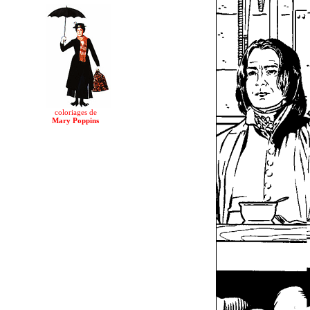
coloriages de
Mary Poppins