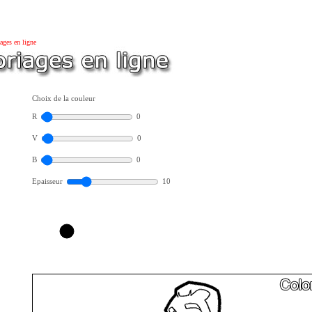
ages en ligne
Choix de la couleur
R
0
V
0
B
0
Epaisseur
10