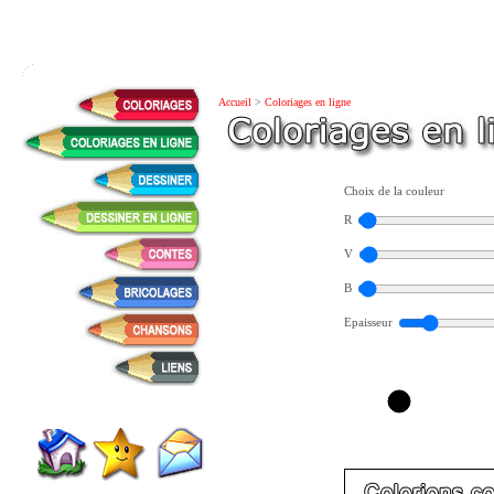
Accueil
>
Coloriages en ligne
Choix de la couleur
R
V
B
Epaisseur