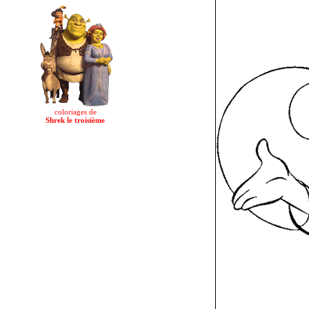
coloriages de
Shrek le troisième