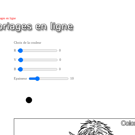
ages en ligne
Choix de la couleur
R
0
V
0
B
0
Epaisseur
10