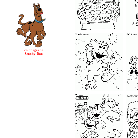
coloriages de
Scooby-Doo