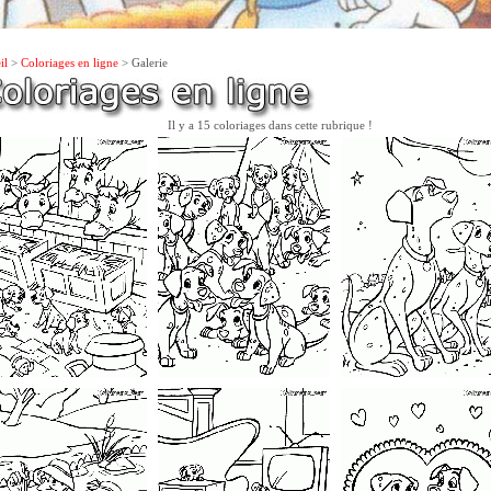
il
>
Coloriages en ligne
> Galerie
Il y a 15 coloriages dans cette rubrique !