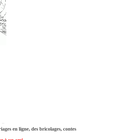
ages en ligne, des bricolages, contes