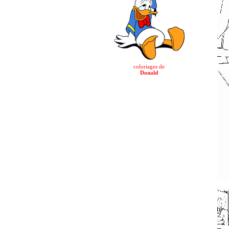
coloriages de
Donald