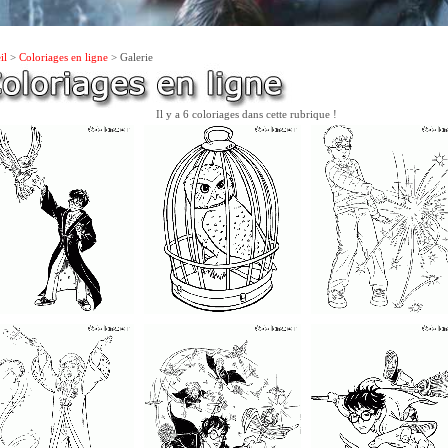
il
>
Coloriages en ligne
> Galerie
Il y a 6 coloriages dans cette rubrique !