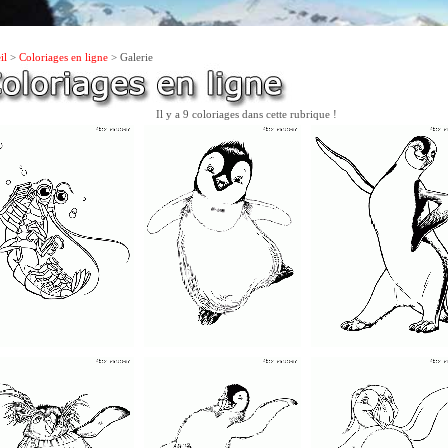
il
>
Coloriages en ligne
> Galerie
Il y a 9 coloriages dans cette rubrique !