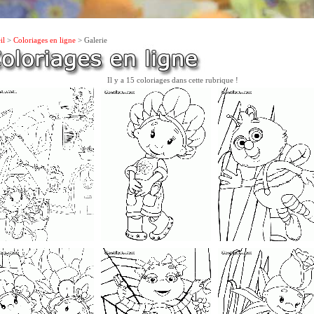
il
>
Coloriages en ligne
> Galerie
Il y a 15 coloriages dans cette rubrique !