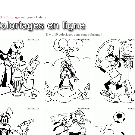
il
>
Coloriages en ligne
> Galerie
Il y a 10 coloriages dans cette rubrique !