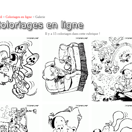
il
>
Coloriages en ligne
> Galerie
Il y a 15 coloriages dans cette rubrique !