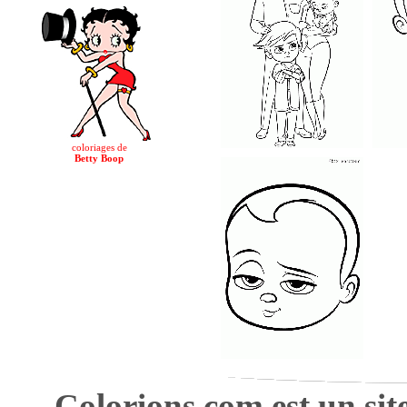
coloriages de
Betty Boop
Colorions.com est un sit