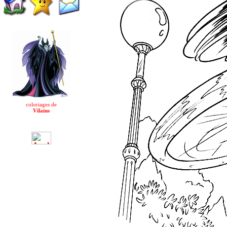
coloriages de
Vilains