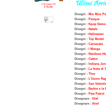
coloriages de
L'Ecole
Disegni :
Mio Mini P
Disegni :
Pasqua
Disegni :
Kpop Demon
Disegni :
Natale
Disegni :
Halloween
Disegni :
Top Model
Disegni :
Carnevale
Disegni :
I Manga
Disegni :
Rainbow Hi
Disegni :
Cattivi
Disegni :
Indiana Jon
Disegni :
La festa di 
Disegni :
Thor
Disegni :
L'Uomo Ra
Disegni :
San Valenti
Disegni :
Barbie e la 
Disegni :
Paw Patrol
Disegnare :
Olaf
Disegnare :
Ariel