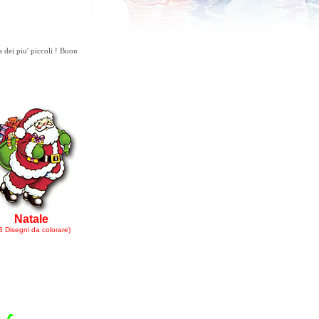
a dei piu' piccoli ! Buon
Natale
3 Disegni da colorare)