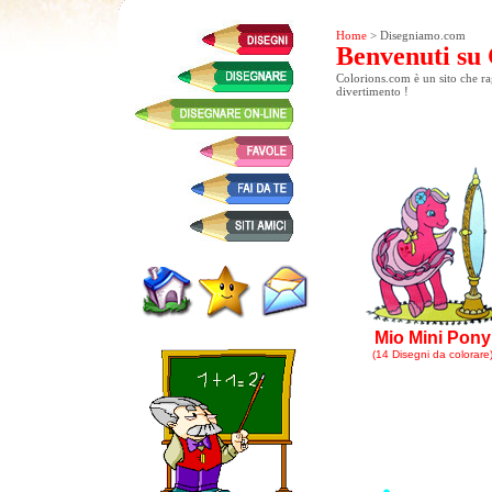
Home
> Disegniamo.com
Benvenuti su 
Colorions.com è un sito che rag
divertimento !
Mio Mini Pony
(14 Disegni da colorare