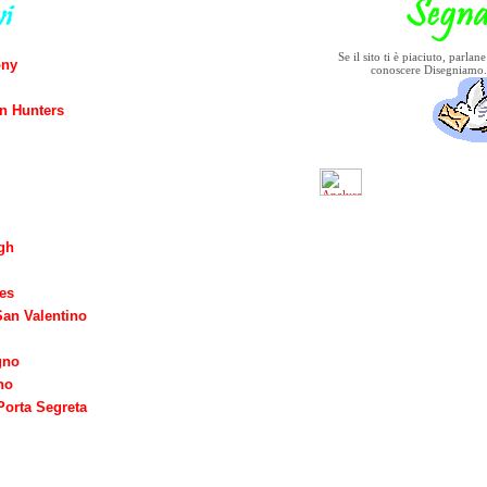
Se il sito ti è piaciuto, parlan
ony
conoscere Disegniamo
 Hunters
gh
es
San Valentino
gno
no
Porta Segreta