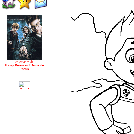
coloriages de
Harry Potter et l'Ordre du
Phénix