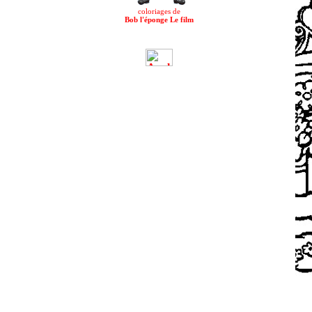
coloriages de
Bob l'éponge Le film