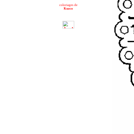
coloriages de
Kuzco